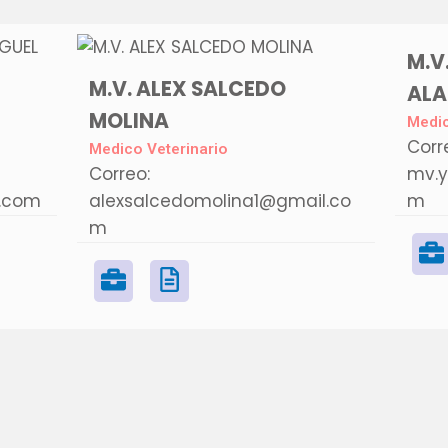
M.V
M.V. ALEX SALCEDO
AL
MOLINA
Medic
Corr
Medico Veterinario
Correo:
mv.y
.com
alexsalcedomolina1@gmail.co
m
m