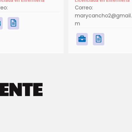
nciada en Enfermería
Licenciada en Enfermería
eo:
Correo:
marycancho2@gmail.
m
ENTE