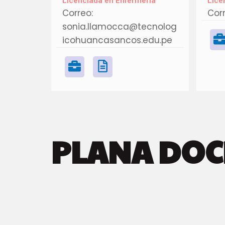
Licenciada en Enfermería
Lice
Correo:
Corr
sonia.llamocca@tecnolog
icohuancasancos.edu.pe
PLANA DOC