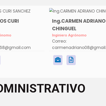
LOS CURI
Ing.CARMEN ADRIANO
CHINGUEL
rónomo
Inginiero Agrónomo
Correo:
i068@gmail.com
carmenadriano08@gmail
DMINISTRATIVO